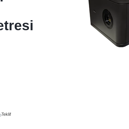
n
tresi
Teklif
o