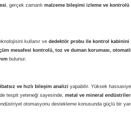
esi
, gerçek zamanlı
malzeme bileşimi izleme ve kontrolü
knolojisini kullanır ve
dedektör probu ile kontrol kabinini 
çüm mesafesi kontrolü, toz ve duman koruması, otomati
anım
bulunur.
batsız ve hızlı bileşim analizi
yapabilir. Yüksek hassasiyet
nde tespit yeteneği sayesinde,
metal ve mineral endüstriler
e endüstriyel otomasyonu destekleme konusunda güçlü bir yar