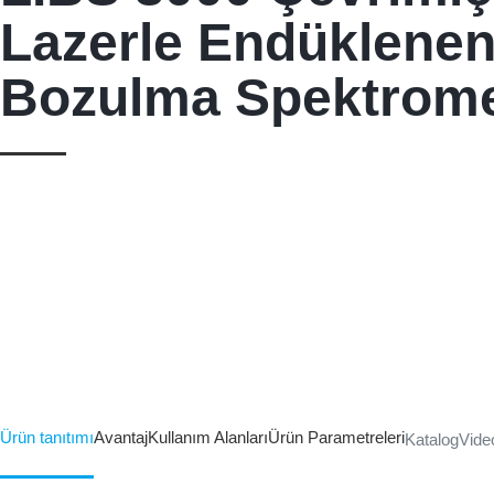
Lazerle Endüklene
Bozulma Spektrome
Ürün tanıtımı
Avantaj
Kullanım Alanları
Ürün Parametreleri
Katalog
Vide