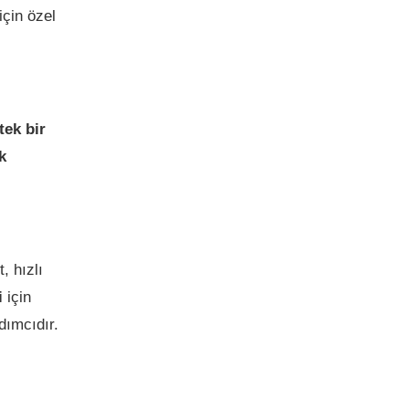
için özel
tek bir
k
, hızlı
i
için
dımcıdır.