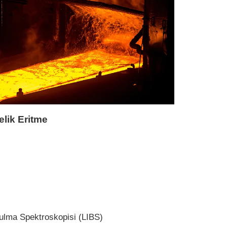
elik Eritme
ulma Spektroskopisi (LIBS)