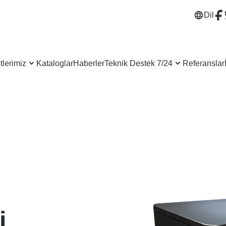
Dil
lerimiz
Kataloglar
Haberler
Teknik Destek 7/24
Referanslar
i