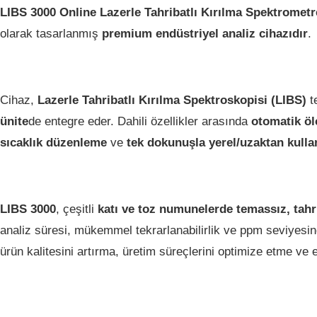
LIBS 3000 Online Lazerle Tahribatlı Kırılma Spektrometr
olarak tasarlanmış
premium endüstriyel analiz cihazıdır
.
Cihaz,
Lazerle Tahribatlı Kırılma Spektroskopisi (LIBS)
te
ünite
de entegre eder. Dahili özellikler arasında
otomatik öl
sıcaklık düzenleme
ve
tek dokunuşla yerel/uzaktan kull
LIBS 3000
, çeşitli
katı ve toz numunelerde temassız, tahri
analiz süresi, mükemmel tekrarlanabilirlik ve ppm seviyesi
ürün kalitesini artırma, üretim süreçlerini optimize etme v