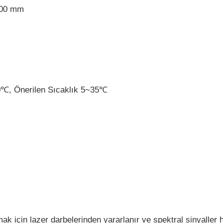
200 mm
0℃, Önerilen Sıcaklık 5~35℃
k için lazer darbelerinden yararlanır ve spektral sinyaller h