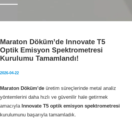
Ana Sayfa
Maraton Döküm’de Innovate T5
Haberler
Optik Emisyon Spektrometresi
Maraton Döküm’de Innovate T5 Optik Emisyon Spektrometresi Kurulumu 
Kurulumu Tamamlandı!
2026-04-22
Maraton Döküm’de
üretim süreçlerinde metal analiz
yöntemlerini daha hızlı ve güvenilir hale getirmek
amacıyla
Innovate T5 optik emisyon spektrometresi
kurulumunu başarıyla tamamladık.