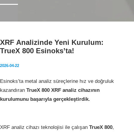
Ana Sayfa
XRF Analizinde Yeni Kurulum:
Haberler
TrueX 800 Esinoks’ta!
XRF Analizinde Yeni Kurulum: TrueX 800 Esinoks’ta!
2026-04-22
Esinoks’ta metal analiz süreçlerine hız ve doğruluk
kazandıran
TrueX 800 XRF analiz cihazının
kurulumunu başarıyla gerçekleştirdik.
XRF analiz cihazı teknolojisi ile çalışan
TrueX 800
,