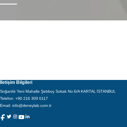
Ana Sayfa
Hizmetlerimiz
Silah Sanayi
İletişim Bilgileri
Soğanlık Yeni Mahalle Şebboy Sokak No:6/A KARTAL İSTANBUL
Telefon
:
+90 216 309 0117
Email:
info@deneylab.com.tr