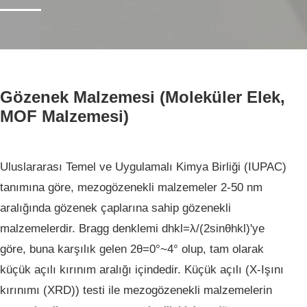
Ana Sayfa
Hizmetlerimiz
Gözenek Malzemesi (Moleküler Elek,
Hizmetlerimiz
MOF Malzemesi)
Yeni Malzeme
Uluslararası Temel ve Uygulamalı Kimya Birliği (IUPAC)
tanımına göre, mezogözenekli malzemeler 2-50 nm
aralığında gözenek çaplarına sahip gözenekli
malzemelerdir. Bragg denklemi dhkl=λ/(2sinθhkl)'ye
göre, buna karşılık gelen 2θ=0°~4° olup, tam olarak
küçük açılı kırınım aralığı içindedir. Küçük açılı (X-Işını
kırınımı (XRD)) testi ile mezogözenekli malzemelerin