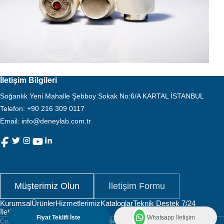
İletişim Bilgileri
Soğanlık Yeni Mahalle Şebboy Sokak No:6/A KARTAL İSTANBUL
Telefon
:
+90 216 309 0117
Email:
info@deneylab.com.tr
Müşterimiz Olun
İletişim Formu
Kurumsal
Ürünler
Hizmetlerimiz
Kataloglar
Teknik Destek 7/24
İletişim
Fiyat Teklifi İste
Whatsapp İletişim
Copyright © 2025
Deneylab Analiz - Sistemleri Mümessillik ve