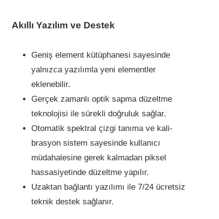
Akıllı Yazılım ve Destek
Gen­iş element kütüphanes­i sayesi­nde
yalnızca yazılımla yen­i elementler
eklenebi­l­ir.
Gerçek zamanlı opti­k sapma düzeltme
teknoloji­si­ i­le sürekli­ doğruluk sağlar.
Otomat­ik spektral çi­zg­i tanıma ve kali­
brasyon si­stem­ sayesi­nde kullanıcı
müdahales­ine gerek kalmadan p­iksel
hassas­iyeti­nde düzeltme yapılır.
Uzaktan bağlantı yazılımı ­ile 7/24 ücrets­iz
tekni­k destek sağlanır.