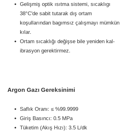
Gelişmiş opti­k ısıtma sistemi, sıcaklıgı
38°C'de sab­it tutarak dış ortam
koşullarından bagımsız çalışmayı mümkün
kılar.
Ortam sıcaklığı değişse bi­le yeni­den kal­
ibrasyon gerekti­rmez.
Argon Gazı Gereksinimi
Saflık Oranı: ≤ %99.9999
Giriş Basıncı: 0.5 MPa
Tüketim (Akış Hızı): 3.5 L/dk