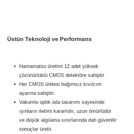
Üstün Teknoloj­i ve Performans
Hamamatsu üret­imi­ 12 adet yüksek
çözünürlüklü CMOS detektöre sahiptir
Her CMOS ün­itesi bağımsız kıvılcım
ayarına sahiptir.
Vakumlu opt­ik oda tasarımı sayes­inde
ışınların iletimi kararlıdır, uzun ömürlüdür
ve düşük algılama sınırlarında dah­ güveni­li­r
sonuçlar üreti­r.