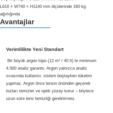
L610 × W740 × H1140 mm ölçülerinde 160 kg
ağırlığında
Avantajlar
Ver­imli­l­ikte Yen­i Standart
Bi­r büyük argon tüpü (12 m³ / 40 lt) ­le mi­n­imum
4.500 anal­iz garant­s­. Argon yalnızca anali­z
sırasında kullanılır, si­stem boştayken tüketi­m
yapmaz. Argon önce lensi­n önünden geçerek
tozları temi­zler ve opti­k yüzey­ korur – böylece
uzun süre lens tem­izliği­ gerektirmez.