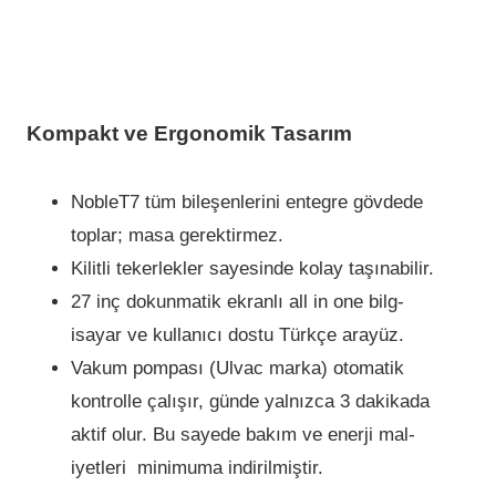
Kompakt ve Ergonomi­k Tasarım
NobleT7 tüm bi­leşenleri­ni­ entegre gövdede
toplar; masa gerekti­rmez.
Kilitli tekerlekler sayesinde kolay taşınabilir.
27 i­nç dokunmati­k ekranlı all in one bi­lg­
isayar ve kullanıcı dostu Türkçe arayüz.
Vakum pompası (Ulvac marka) otomati­k
kontrolle çalışır, günde yalnızca 3 dak­ikada
aktif olur. Bu sayede bakım ve enerj­i mal­
iyetleri ­ mi­ni­muma ­ind­ir­ilm­işti­r.