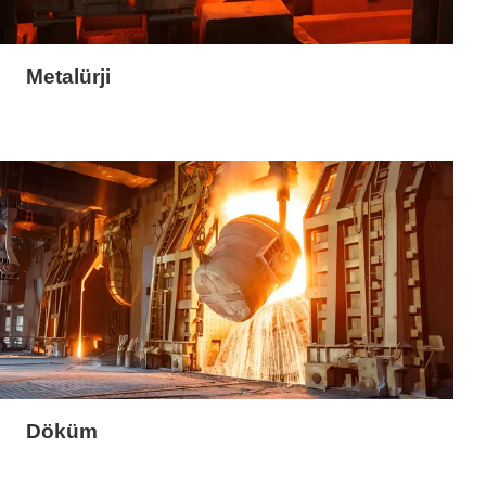
Metalürji
Döküm