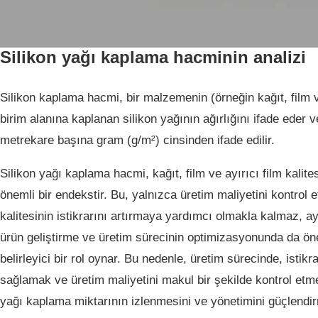
Ana Sayfa
Hizmetlerimiz
Silikon yağı kaplama hacminin analizi
Hizmetlerimiz
Silikon Yağı Kaplama Hacminin Analizi
Silikon kaplama hacmi, bir malzemenin (örneğin kağıt, film v
birim alanına kaplanan silikon yağının ağırlığını ifade eder v
metrekare başına gram (g/m²) cinsinden ifade edilir.
Silikon yağı kaplama hacmi, kağıt, film ve ayırıcı film kalite
önemli bir endekstir. Bu, yalnızca üretim maliyetini kontrol
kalitesinin istikrarını artırmaya yardımcı olmakla kalmaz, 
ürün geliştirme ve üretim sürecinin optimizasyonunda da ön
belirleyici bir rol oynar. Bu nedenle, üretim sürecinde, istikr
sağlamak ve üretim maliyetini makul bir şekilde kontrol etme
yağı kaplama miktarının izlenmesini ve yönetimini güçlendir