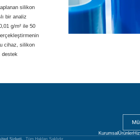
kaplanan silikon
ı bir analiz
0,01 g/m² ile 50
gerçekleştirmenin
u cihaz, silikon
k destek
Müş
Kurumsal
Ürünler
Hiz
ited Şirketi.
.
Tüm Hakları Saklıdır.