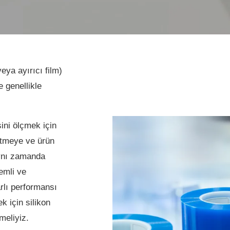
eya ayırıcı film)
e genellikle
sini ölçmek için
 etmeye ve ürün
aynı zamanda
emli ve
arlı performansı
k için silikon
meliyiz.