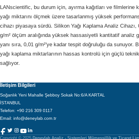
LANscientific, bu durum için, ayırma kağıtları ve filmlerine 
yağı miktarını ölçmek üzere tasarlanmış yüksek performansl
cihazı piyasaya sürdü. Silikon Yağı Kaplama Analiz Cihazı, 
g/m² ölçüm aralığında yüksek hassasiyetli kantitatif analiz 
yanı sıra, 0,01 g/m²'ye kadar tespit doğruluğu da sunuyor. B
yağı kaplama miktarlarının hassas kontrolü için güçlü tekni
sağlıyor.
İletişim Bilgileri
Soğanlık Yeni Mahalle Şebboy Sokak No:6/A KARTAL
İSTANBUL
Telefon
:
+90 216 309 0117
Email:
info@deneylab.com.tr
Copyright © 2025
Deneylab Analiz - Sistemleri Mümessillik ve Ticaret Lim