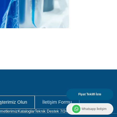
Fiyat Teklifi İste
terimiz Olun
İletişim Formu
Whatsapp İletişim
metlerimiz
Kataloglar
Teknik Destek 7/24
İletişim