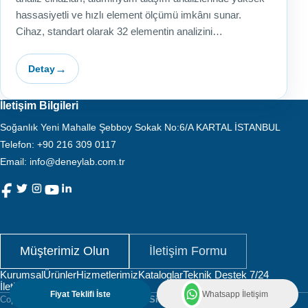
hassasiyetli ve hızlı element ölçümü imkânı sunar.
Cihaz, standart olarak 32 elementin analizini…
Detay
İletişim Bilgileri
Soğanlık Yeni Mahalle Şebboy Sokak No:6/A KARTAL İSTANBUL
Telefon
:
+90 216 309 0117
Email:
info@deneylab.com.tr
Müşterimiz Olun
İletişim Formu
Kurumsal
Ürünler
Hizmetlerimiz
Kataloglar
Teknik Destek 7/24
İletişim
Fiyat Teklifi İste
Whatsapp İletişim
Copyright © 2025
Deneylab Analiz - Sistemleri Mümessillik ve