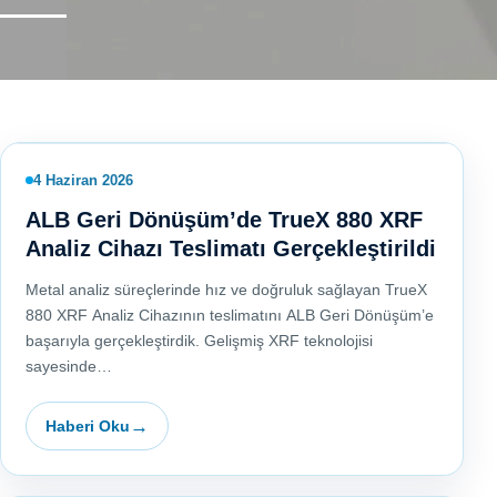
Ana Sayfa
Haberler
Haberler
4 Haziran 2026
ALB Geri Dönüşüm’de TrueX 880 XRF
Analiz Cihazı Teslimatı Gerçekleştirildi
Metal analiz süreçlerinde hız ve doğruluk sağlayan TrueX
880 XRF Analiz Cihazının teslimatını ALB Geri Dönüşüm’e
başarıyla gerçekleştirdik. Gelişmiş XRF teknolojisi
sayesinde…
Haberi Oku